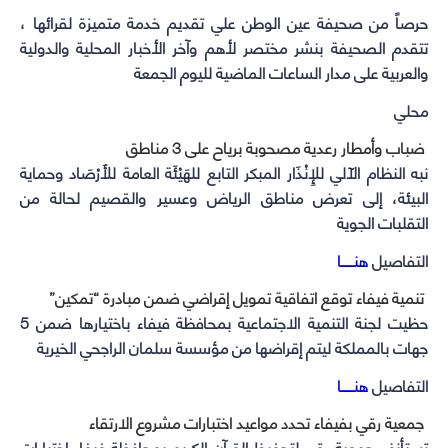
window)
window)
window)
window)
حرصاً من صحيفة عين الوطن علي تقديم خدمة متميزة لقرائها ،
تتقدم الصحيفة بنشر مختصر لأهم وآخر الأخبار المحلية والدولية
والعربية على مدار الساعات الماضية لليوم الجمعة
محلي
ضباب وأمطار رعدية مصحوبة برياح على 3 مناطق
نبه النظام الآلي للإِنْذَار المبكر التابع للهَيْئَة العامة للأَرْصَاد وحماية
البيئة، إلى تعرض مناطق الرياض وعسير والقصيم لحالة من
التقلبات الجوية
التفاصيل
هنــــــا
تنمية فيفاء توقع اتفاقية تمويل إقراضي ضمن مبادرة “تمكين”
حظيت لجنة التنمية الاجتماعية بمحافظة فيفاء باختيارها ضمن 5
جهات بالمملكة ليتم إقراضها من مؤسسة سلمان الراجحي الخيرية
التفاصيل
هنــــــا
جمعية رقي بفيفاء تحدد مواعيد اختبارات مشروع الارتقاء
تستأنف جمعية رقي لتحفيظ القرآن الكريم بمحافظة فيفاء اختبارات