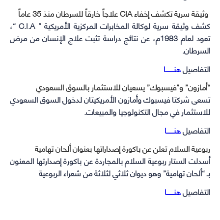
وثيقة سرية تكشف إخفاء CIA علاجاً خارقاً للسرطان منذ 35 عاماً
كشف وثيقة سرية لوكالة المخابرات المركزية الأمريكية ” C.I.A “،
تعود لعام 1983م، عن نتائج دراسة تثبت علاج الإنسان من مرض
السرطان.
التفاصيل
هنــــــــا
“أمازون” و”فيسبوك” يسعيان للاستثمار بالسوق السعودي
تسعى شركتا فيسبوك وأمازون الأمريكيتان لدخول السوق السعودي
للاستثمار في مجال التكنولوجيا والمبيعات.
التفاصيل
هنـــــــا
ربوعية السلام تعلن عن باكورة إصداراتها بعنوان ألحان تهامية
أسدلت الستار ربوعية السلام بالمجاردة عن باكورة إصدارتها المعنون
بـ “ألحان تهامية” وهو ديوان ثلاثي لثلاثة من شعراء الربوعية
التفاصيل
هنـــــــا