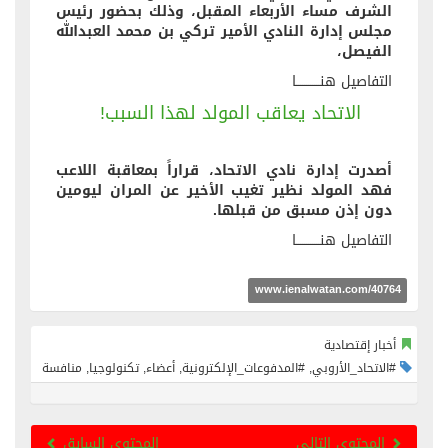
الشرف مساء الأربعاء المقبل، وذلك بحضور رئيس
مجلس إدارة النادي الأمير تركي بن محمد العبدالله
الفيصل،
التفاصيل هنــــــــــــا
الاتحاد يعاقب المولد لهذا السبب!
أصدرت إدارة نادي الاتحاد، قراراً بمعاقبة اللاعب
فهد المولد نظير تغيب الأخير عن المران ليومين
دون إذن مسبق من قبلها.
التفاصيل هنــــــــــــا
www.ienalwatan.com/40764
أخبار إقتصادية
#الاتحاد_الأروبي, #المدفوعات_الإلكترونية, أعضاء, تكنولوجيا, منافسة
المحتوى التالي
المحتوى السابق