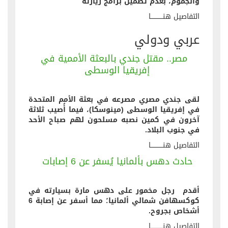
والجموم، بعدم تضمين برامج زيارته
التفاصيل هنــــــــــــا
عربي ودولي
مصر.. مقتل جندي بالبعثة الأممية في
إفريقيا الوسطى
لقى جندي مصري مصرعه في بعثة الأمم المتحدة
في إفريقيا الوسطى (مينوسكا)، فيما أُصيب ثلاثة
آخرون في كمين نصبه مسلحون لهم صباح الأحد
في جنوب البلاد.
التفاصيل هنــــــــــــا
حادث دهس بألمانيا يُسفر عن 6 إصابات
أقدم رجل مخمور على دهس مارة بسيارته في
كوكسهافن شمالي ألمانيا؛ مما أسفر عن إصابة 6
أشخاص بجروح.
التفاصيل هنــــــــــــا