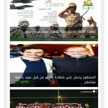
undefined
0
جمعية ثقافة وفنون جدة تشارك بمهرجان بأرامكو
undefined
0
المشهور يحصل على شهادة تكريم من قبل عميد جامعة
ميتشغن
undefined
0