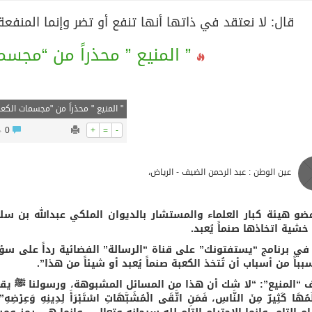
قال: لا نعتقد في ذاتها أنها تنفع أو تضر وإنما المنفع
” المنيع ” محذراً من “مجسم
" المنيع " محذراً من "مجسمات الكعب
0
+
=
-
عين الوطن : عبد الرحمن الضيف - الرياض،
ضو هيئة كبار العلماء والمستشار بالديوان الملكي عبدالله بن س
شية اتخاذها صنماً يُعبد.
في برنامج “يستفتونك” على قناة “الرسالة” الفضائية رداً على س
باً من أسباب أن تُتخذ الكعبة صنماً يُعبد أو شيئاً من هذا”.
“المنيع”: “لا شك أن هذا من المسائل المشبوهة، ورسولنا ﷺ يقول: “الْحَلالُ بَيِ
لَمُهَا كَثِيرٌ مِنَ النَّاسِ، فَمَنِ اتَّقَى الْمُشَبَّهَاتِ اسْتَبْرَأَ لِدِين