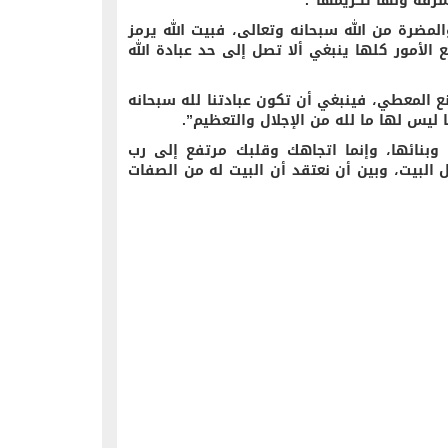
مشرفة ولها تكريمها”.
المضرة من الله سبحانه وتعالى، فبيت الله يرمز
ع الأمور كلها ينبغي ألا تصل إلى حد عبادة الله
نع المعطي، فينبغي أن تكون عبادتنا لله سبحانه
ا ليس لها ما لله من الإجلال والتعظيم”.
وبنائها، وإنما اتجاهك وقلبك مرتفع إلى رب
 البيت، وبين أن نعتقد أن البيت له من الصفات