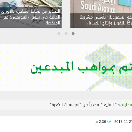
راءات التعاقد مع الأجهزة الفنية للفئات السنية.
التحذير من نشاط المتاجرة بالأوراق
مكو السعودية” تأسس مشروعًا
المالية في سوق (الفوركس) غير
تي “ودياً”
ًا للتغويز وإنتاج الكهرباء
المرخصة
حاد كلباء و يعلن انضمام الناظري لصفوفه
يني “ودياً”
ه خادم الحرمين يوميا قبل الذهاب إلى نومه
محلية
>
” المنيع ” محذراً من “مجسمات الكعبة”
2017-11-2
2:36 م