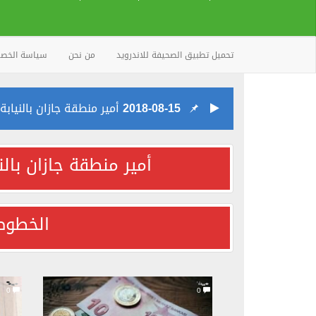
تحميل تطبيق الصحيفة للاندرويد
من نحن
سياسة الخص
2018-08-15
أمير منطقة جازان بالنيابة
2018-08-15
الخطوط السعودية تعتذر 
أمير منطقة جازان بالن
2018-08-15
اللجنة المنظمة تعقد اجتم
الخطوط
2018-08-15
مصرع شخص وإصابة 14 إثر حادثَيْن مروريَّيْن بأبها
2018-08-14
” الكهرباء ” تؤكد: فاتورة الـ400 ريال تفصل ال
0
0