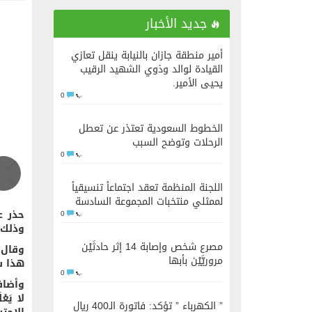
جديد الأخبار
أمير منطقة جازان بالنيابة ينقل تعازي
القيادة لوالد وذوي الشهيد الرقيب
يحيى الأمير.
0
الخطوط السعودية تعتذر عن تعطل
الرحلات وتوضح السبب
0
اللجنة المنظمة تعقد اجتماعأ تنسيقيأ
لممثلي منتخبات المجموعة السادسة
حذر ع
0
وذلك خ
مصرع شخص وإصابة 14 إثر حادثَيْن
وقال 
مروريَّيْن بأبها
هذا سب
0
وأضاف 
لا يَعْ
” الكهرباء ” تؤكد: فاتورة الـ400 ريال