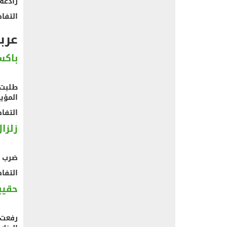
رادعة،
التفاصيل 
عرب
باكس
طلبت 
المؤي
التفاصيل 
زلزال بقوة 7.5 در
ضرب زلزال بقوة 7.5 درجات على م
التفاصيل 
حقيب
رفعت 