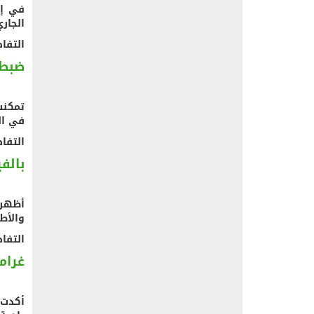
في إط
الجاري 1439
التفاصيل 
ضبط 
تمكنت
في ال
التفاصيل 
بالف
أظهر 
والأط
التفاصيل 
غرامة تصل لـ5 
أكدت 