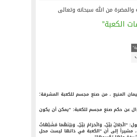
ة والمضرة من الله سبحانه وتعالى
ات الكعبة”
ة"
ليمان المنيع ، من صنع مجسم للكعبة المشرفة؛
ؤال عن حكم صنع مجسم للكعبة: “يمكن أن يكون
ّنٌ، وَالْحَرَامُ بَيِّنٌ، وَبَيْنَهُمَا مُشَبَّهَاتٌ
ِهِ وَعِرْضِهِ”، مشيراً إلى أن “الكعبة في ذاتها ليست محل