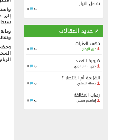
الاحتر
تفصل التيار
واستد
0
إلى ع
سبحان
جديد المقالات
وتابع
وتعالى
كهف العثرات
ومضى 
عين الوطن
0
السما
الربان
ضرورة التعدد
جري سالم الجري
0
الهزيمة أم الانتصار ؟
جميلة البيشي
0
رهاب المخالفة
إبراهيم سيدي
0