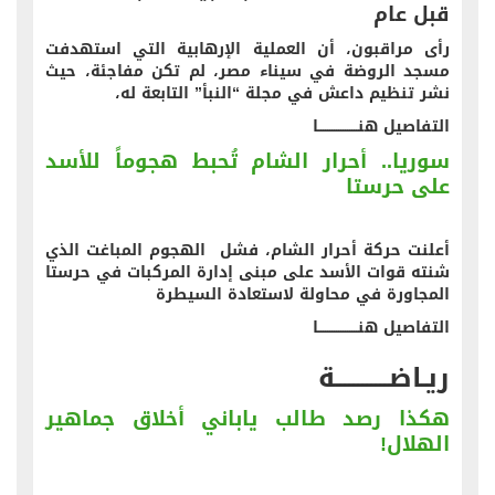
قبل عام
رأى مراقبون، أن العملية الإرهابية التي استهدفت
مسجد الروضة في سيناء مصر، لم تكن مفاجئة، حيث
نشر تنظيم داعش في مجلة “النبأ” التابعة له،
التفاصيل هنــــــــــــــــــا
سوريا.. أحرار الشام تُحبط هجوماً للأسد
على حرستا
أعلنت حركة أحرار الشام، فشل الهجوم المباغت الذي
شنته قوات الأسد على مبنى إدارة المركبات في حرستا
المجاورة في محاولة لاستعادة السيطرة
التفاصيل هنــــــــــــــــــا
ريـاضــــــــــــة
هكذا رصد طالب ياباني أخلاق جماهير
الهلال!