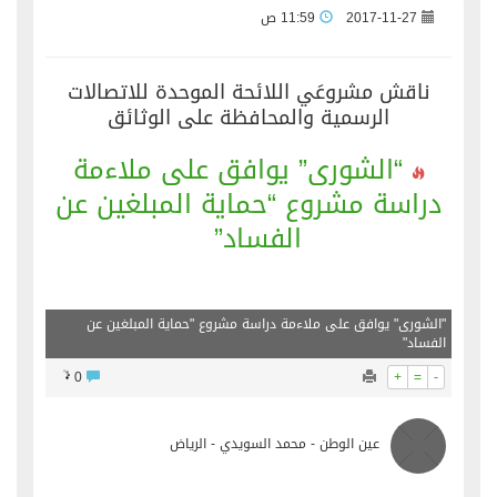
2017-11-27
11:59 ص
ناقش مشروعَي اللائحة الموحدة للاتصالات
الرسمية والمحافظة على الوثائق
“الشورى” يوافق على ملاءمة
دراسة مشروع “حماية المبلغين عن
الفساد”
"الشورى" يوافق على ملاءمة دراسة مشروع "حماية المبلغين عن
الفساد"
0
+
=
-
عين الوطن - محمد السويدي - الرياض