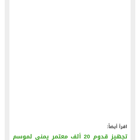
اقرأ أيضاً:
تجهيز قدوم 20 ألف معتمر يمني لموسم