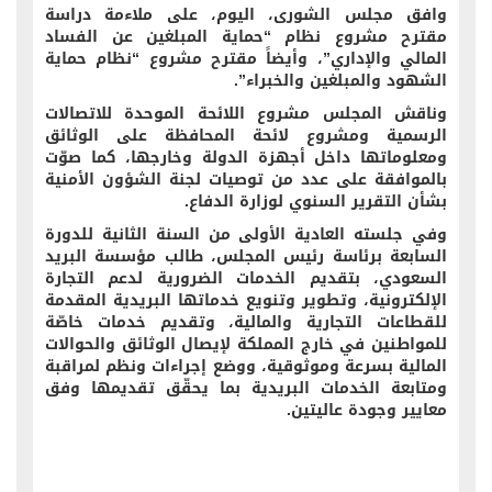
وافق مجلس الشورى، اليوم، على ملاءمة دراسة
مقترح مشروع نظام “حماية المبلغين عن الفساد
المالي والإداري”، وأيضاً مقترح مشروع “نظام حماية
الشهود والمبلغين والخبراء”.
وناقش المجلس مشروع اللائحة الموحدة للاتصالات
الرسمية ومشروع لائحة المحافظة على الوثائق
ومعلوماتها داخل أجهزة الدولة وخارجها، كما صوّت
بالموافقة على عدد من توصيات لجنة الشؤون الأمنية
بشأن التقرير السنوي لوزارة الدفاع.
وفي جلسته العادية الأولى من السنة الثانية للدورة
السابعة برئاسة رئيس المجلس، طالب مؤسسة البريد
السعودي، بتقديم الخدمات الضرورية لدعم التجارة
الإلكترونية، وتطوير وتنويع خدماتها البريدية المقدمة
للقطاعات التجارية والمالية، وتقديم خدمات خاصّة
للمواطنين في خارج المملكة لإيصال الوثائق والحوالات
المالية بسرعة وموثوقية، ووضع إجراءات ونظم لمراقبة
ومتابعة الخدمات البريدية بما يحقّق تقديمها وفق
معايير وجودة عاليتين.