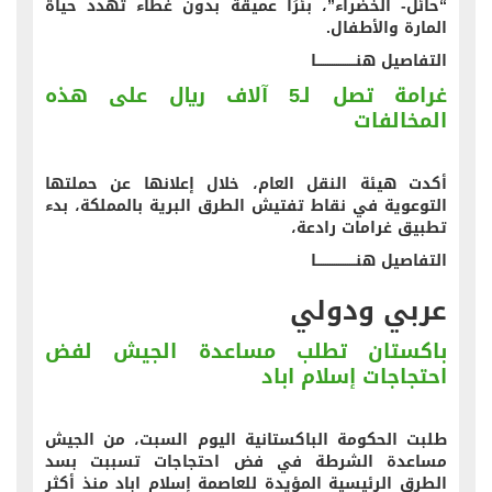
“حائل- الخضراء”، بئرًا عميقة بدون غطاء تهدد حياة
المارة والأطفال.
التفاصيل هنــــــــــــــــــا
غرامة تصل لـ5 آلاف ريال على هذه
المخالفات
أكدت هيئة النقل العام، خلال إعلانها عن حملتها
التوعوية في نقاط تفتيش الطرق البرية بالمملكة، بدء
تطبيق غرامات رادعة،
التفاصيل هنــــــــــــــــــا
عربي ودولي
باكستان تطلب مساعدة الجيش لفض
احتجاجات إسلام اباد
طلبت الحكومة الباكستانية اليوم السبت، من الجيش
مساعدة الشرطة في فض احتجاجات تسببت بسد
الطرق الرئيسية المؤيدة للعاصمة إسلام اباد منذ أكثر