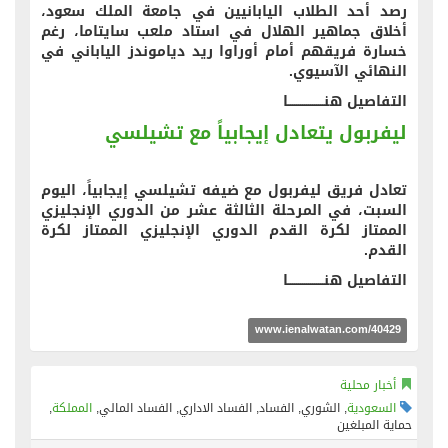
رصد أحد الطلاب اليابانيين في جامعة الملك سعود،
أخلاق جماهير الهلال في استاد ملعب سايتاما، رغم
خسارة فريقهم أمام أوراوا ريد دياموندز الياباني في
النهائي الآسيوي.
التفاصيل هنــــــــــــــــــا
ليفربول يتعادل إيجابياً مع تشيلسي
تعادل فريق ليفربول مع ضيفه تشيلسي إيجابياً، اليوم
السبت، في المرحلة الثالثة عشر من الدوري الإنجليزي
الممتاز لكرة القدم الدوري الإنجليزي الممتاز لكرة
القدم.
التفاصيل هنــــــــــــــــــا
www.ienalwatan.com/40429
أخبار محلية
السعودية
, الشوري, الفساد, الفساد الاداري, الفساد المالي,
المملكة
,
حماية المبلغين