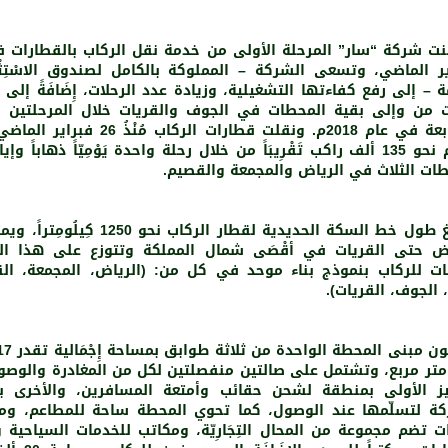
ر الماضي، وتسعى الشركة – المملوكة بالكامل لصندوق الاسْتِثْمَ
ة – إلى رفع كفاءتها التشغيلية، وزيادة عدد الرحلات، إِضَافَةً إلى 
ت من وإلى بقية المحطات في الجوف والقريات خلال المرحلتين ال
والرابعة في عام 2018م. ونقلت قطارات الركاب مُنْذُ 6
اليوم نحو 135 ألف راكب تَقْرِيبَاً من خلال رحلة واحدة يَوْمِيّاً ذهاباً وإيا
طات الثلاث في الرياض والمجمعة والقصيم.
ويبلغ طول خط السكة الحديدية لقطار الركاب نحو 1250 كِ
ت للركاب بنموذج بناء موحد في كل من: (الرياض، المجمعة، ال
 الجوف، القريات).
ويتكون مبنى المحط
متر مربع، وتشتمل على صالتين منفصلتين لكل من المغادرة والوصو
ز الأولى بمنطقة لشحن حقائب وأمتعة المسافرين، والأخرى بأ
كة لتسلّمها عند الوصول، كما تحوي المحطة ساحة للمطاعم، وم
 تضم مجموعة من المحال التِجَارِيّة، ومكاتب للخدمات السياحية و