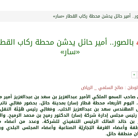
ور.. أمير حائل يدشن محطة ركاب القطار «سار»
بالصور.. أمير حائل يدشن محطة ركاب القطا
«سار»
+
لوطن : صالح السلمي _ الرياض
صاحب السمو الملكي الأمير عبدالعزيز بن سعد بن عبدالعزيز أمير 
 اليوم الأربعاء محطة قطار (سار) بمدينة حائل، بحضور مَعَالِي نائب
 المهندس سعد بن عبدالعزيز الخلب، ومَعَالِي رئيس هَيْئَة النقل 
 رئيس مجلس إدارة شركة (سار) الدكتور رميح بن محمد الرميح، وال
 بن خالد المالك الرئيس التنفيذي للشركة، وعدد من أعضاء 
قة وأعضاء الغرفة التِجَارِيّة الصناعية وأعضاء المجلس البلدي و
ان منطقة حائل.