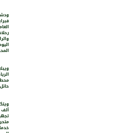
فبراي
العام
رحلا
المح
محطا
حائل،
ألف 
تجهي
متحر
خدمات