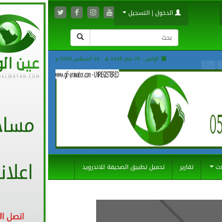
الدخول | التسجيل
الإثنين , 25 صفر 1448 هـ ,
10 أغسطس 2026 م
ات
تقارير
تحميل تطبيق الصحيفة للاندرويد
701
0