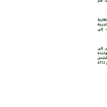
لإِضَافَةِ إلى رصيفين للركاب بمساحة 20 ألف متر
هارية
درجة
، إلى
ض إلى
بة واحدة
 لشحن
السيارات، وعربة الوجبات الخفيفة، وعربة لنقل الأمتعة، كما يتسع القطار لـ377
1551
0