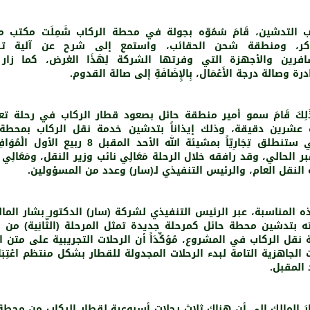
 التدشين، قَامَ سُمُوّه بجولة في محطة الركاب شَمِلَت مكتب م
اكر، ومنطقة شحن الحقائب، واستمع إلى شرح عن آلية ت
افرين والأجهزة التي وفرتها الشركة لِهَذَا الغرض، كما زار
درة وصالة درجة الأَعْمَال، بِالإِضَافَةِ إلى صالة القدوم.
َ ذَلِكَ قَامَ سمو أمير منطقة حائل بصعود قطار الركاب في رحلة تع
 عشرين دقيقة، وذلك إيذاناً بتدشين خدمة نقل الركاب بمحطة 
ر الحالي، وقد رافقه خلال الرحلة مَعَالِي نائب وزير النقل، ومَعَالِي
َة النقل العام، والرئيس التنفيذي لـ(سار) وعدد من المسؤولين.
 المناسبة، عبر الرئيس التنفيذي لشركة (سار) الدكتور بشار الما
 بتدشين محطة حائل كمرحلة جديدة تمثل المرحلة (الثَّانِية) من 
نقل الركاب في المشروع، مُؤكِّدَاً أن الرحلات التجريبية على متن ا
 الجاهزية التامة لبدء الرحلات المجدولة للقطار بشكل منتظم اعْتِبَارَ
 المقبل.
َارَ المالك إلى أن هناك ثلاث رحلات أسبوعية لقطار الركاب من محطة