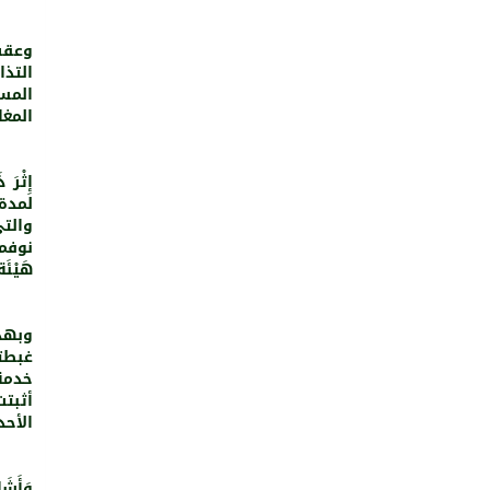
وعقب
التذ
المس
المغا
إِثْر
لمدة
نوفمب
هَيْئ
وبهذه
غبطته
خدمة 
أثبتت
الأحد
وَأَش