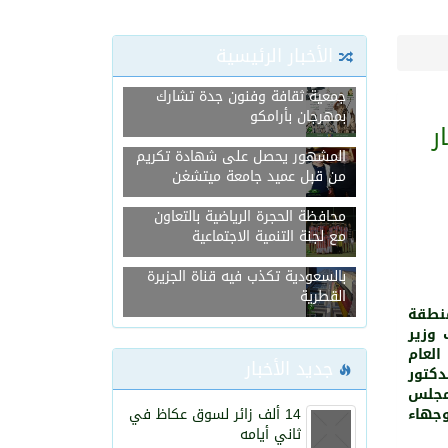
501
0
الأخبار الرئيسية
جمعية ثقافة وفنون جدة تشارك
بمهرجان بأرامكو
ر
المشهور يحصل على شهادة تكريم
من قبل عميد جامعة ميتشغن
انطلاق بطولة مجلس شباب
محافظة الحجرة الرياضية بالتعاون
مع لجنة التنمية الاجتماعية
بيان عاجل من السفارة الألمانية
بالسعودية تكذب فيه قناة الجزيرة
القطرية
منطقة
 وزير
العام
جديد الأخبار
دكتور
مجلس
وجهاء
14 ألف زائر لسوق عكاظ في
ثاني أيامه