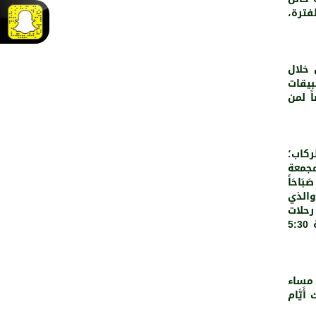
فترة،
 خلال
بيقات
ً لمن
451
0
ركاب؛
مجمعة
وحائل، حيث ستنطلق الرحلات من الرياض في الساعة 9:30 صَبَاحَاً
 والذي
رحلات
الخميس والسبت والتي استمرت على مَا كانت عليه سابقاً في الساعة 5:30
حين سيكون موعد انطلاق الرحلات من محطة حائل في الساعة 3:25 مساء
8:11 مساء، وذلك أَيَّام