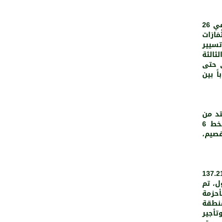
ودشنت شركة “سار” المرحلة الأولى من خدمة نقل الركاب بالقطارات في 26
ارَات
تسيير
ثالثة
2 فبراير الماضي حتى
باً بين
551
0
يلُومِتراً، ويمتد من
الرياض حتى القريات في أقْصَى شمال المملكة وتتوزع على هذا الخط 6
قصيم،
ة الواحدة من ثلاثة طوابق بمساحة إِجْمَالية تقدر 137.217
ل، تم
حزمة
نطقة
تأجير