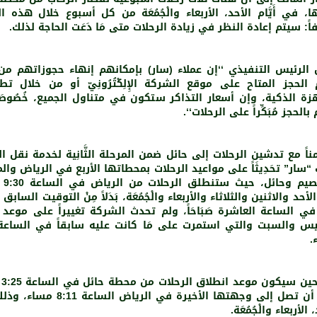
ا، في أَيَّام الأحد، الأربعاء والْجُمُعَة من كل أسبوع خلال هذه ال
ً: سيتم إعادة النظر في زيادة الرحلات متى مَا دَعَت الحاجة لذلك.
 الرئيس التنفيذي ‘‘إن عملاء (سار) بإمكانهم إنهاء حجوزاتهم من
الحجز المتاح على موقع الشركة الإِلِكْتُرُونِيّ أو من خلال تط
زة الذكية، وإن أسعار التذاكر ستكون في متناول الجميع، خُصُوصَا
الحجز مُبَكِّراً على الرحلات‘‘.
ناً مع تدشين الرحلات إلى حائل ضمن المرحلة الثَّانِية لخدمة نقل ال
“سار” تحَدِيثَاً على مواعيد الرحلات بمحطاتها الأربع في الرياض وال
والقصيم 
م الأحد والاثنين والثلاثاء والأربعاء والْجُمُعَة، بَدَلاً مِنْ التوقيت السابق
ي الساعة العاشرة صَبَاحَاً، ولم تحدث الشركة تغييراً على موعد 
.
في 
على أن تصل إلى وجهتها الأخيرة في الرياض الساعة 
 الأربعاء والْجُمُعَة.