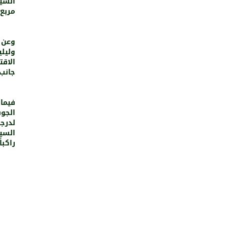
مربع، و
وعن 
وليل
الاقت
جانب ع
فيما
لدرج
راكباً