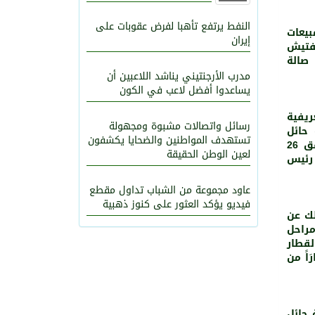
النفط يرتفع تأهبا لفرض عقوبات على
بيعات
إيران
فتيش
 صالة
701
0
مدرب الأرجنتيني يناشد اللاعبين أن
يساعدوا أفضل لاعب في الكون
ريفية
رسائل واتصالات مشبوة ومجهولة
حائل
تستهدف المواطنين والضحايا يكشفون
والتي ستنطلق تِجَارِيّاً بمشيئة الله الأحد المقبل 8 ربيع الأول الْمُوَافِق 26
لعين الوطن الحقيقة
 رئيس
عاود مجموعة من الشباب تداول مقطع
فيديو يؤكد العثور على كنوز ذهبية
لك عن
مراحل
لقطار
اً من
 حائل