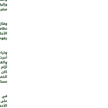
وإليه
مضيفا
وقال
نظام 
الأجه
يقوم ب
وتزام
أجرت 
أَيَّا
كان ف
مساء
الأحد،