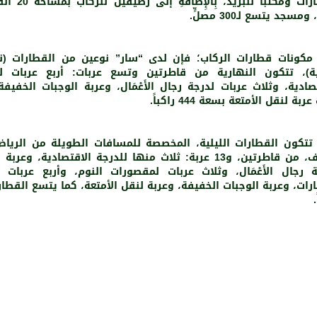
السيارات ومكتباً للبريد، بِا
مسجد يتسع لـ300 مصلٍّ.
مكونات قطارات الركاب؛ فإن لدى “سار” نوعين من القطارات (ن
ية)، تتكون النهارية من قاطرتين وتسع عربات: أربع عربات لل
صادية، وثلاث عربات لدرجة رجال الأَعْمَال، وعربة الوجبات الخفيفة
ربة لنقل الأمتعة بسعة 444 راكباً.
 تتكون القطارات الليلية، المخصصة للمسافات الطويلة من الريا
الجوف، من قاطرتين، و13 عربة: ثلاث منها للدرجة الاقتصادية، وعر
ة رجال الأَعْمَال، وثلاث عربات لمقصورات النوم، وأربع عربات
.