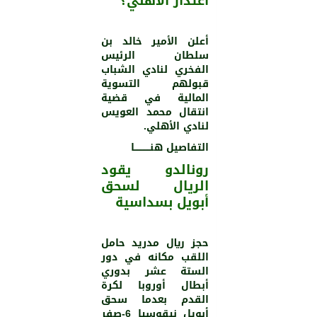
اعتذار الأهلي؟
أعلن الأمير خالد بن
سلطان الرئيس
الفخري لنادي الشباب
قبولهم التسوية
المالية في قضية
انتقال محمد العويس
لنادي الأهلي.
التفاصيل هنـــــــــــا
رونالدو يقود
الريال لسحق
أبويل بسداسية
حجز ريال مدريد حامل
اللقب مكانه في دور
الستة عشر بدوري
أبطال أوروبا لكرة
القدم بعدما سحق
أبويل نيقوسيا 6-صفر