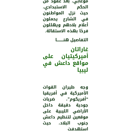
موغابي، بعد عقود من
الحكم الاستبدادي،
حيث نزل المواطنون
في الشارع يحملون
أعلام بلادهم ويهللون
فرحًا بهذه الاستقالة.
التفاصيل هنـــــــــــا
غاراتان
أميركيتيان على
مواقع داعش في
ليبيا
وجه طيران القوات
الأميركية في أفريقيا
“أفريكوم”، ضربات
جودية دقيقة داخل
الأراضي الليبية على
موقعين لتنظيم داعش
جنوب البلاد، حيث
استهدفت