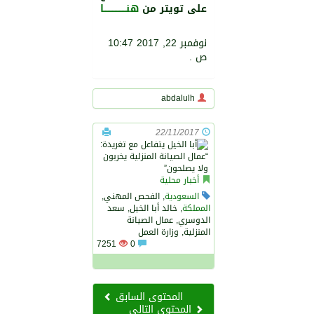
على تويتر من
هنــــــــــــــــا
نوفمبر 22, 2017 10:47
ص .
abdalulh
22/11/2017
أخبار محلية
السعودية
, الفحص المهني,
المملكة
, خالد أبا الخيل, سعد
الدوسري, عمال الصيانة
المنزلية, وزارة العمل
7251
0
المحتوى السابق
المحتوى التالي