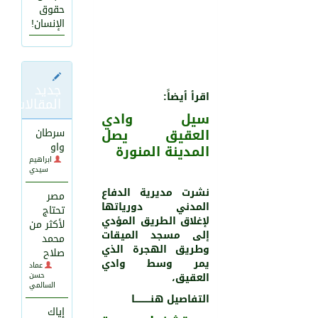
حقوق
الإنسان!
جديد
اقرأ أيضاً:
المقالات
سيل وادي
العقيق يصل
سرطان
واو
المدينة المنورة
1501
0
ابراهيم
سيدي
نشرت مديرية الدفاع
مصر
المدني دورياتها
تحتاج
لإغلاق الطريق المؤدي
لأكثر من
إلى مسجد الميقات
محمد
وطريق الهجرة الذي
صلاح
يمر وسط وادي
عماد
العقيق،
حسن
السالمي
التفاصيل هنـــــــــــا
إياك