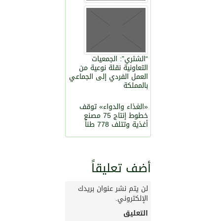
“الشثري”: الجمعيات
التعاونية نقلة نوعية من
العمل الفردي إلى الجماعي
بالمملكة
«الغذاء والدواء» توقف
خطوط إنتاج 75 مصنع
أغذية وتتلف 778 طناً
أضف تعليقاً
لن يتم نشر عنوان بريدك
الإلكتروني.
التعليق