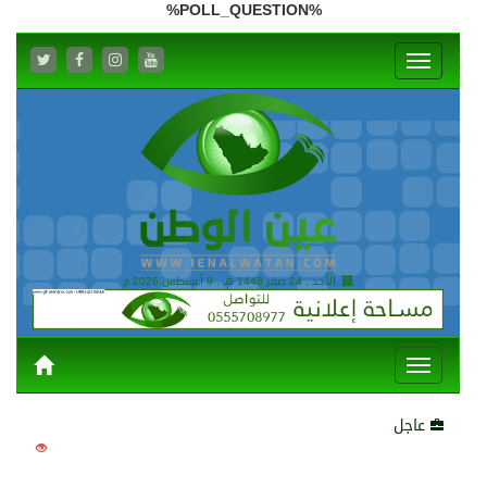
%POLL_QUESTION%
1951
0
الأحد , 24 صفر 1448 هـ ,
9 أغسطس 2026 م
عاجل
1601
0