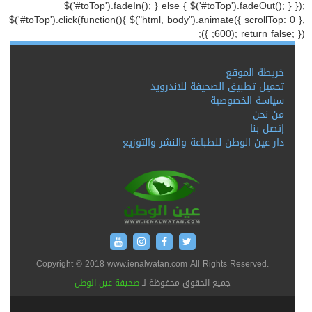
$('#toTop').fadeIn(); } else { $('#toTop').fadeOut(); } });
$('#toTop').click(function(){ $("html, body").animate({ scrollTop: 0 },
600); return false; }); });
خريطة الموقع
تحميل تطبيق الصحيفة للاندرويد
سياسة الخصوصية
من نحن
إتصل بنا
دار عين الوطن للطباعة والنشر والتوزيع
Copyright © 2018 www.ienalwatan.com All Rights Reserved.
جميع الحقوق محفوظة لـ
صحيفة عين الوطن