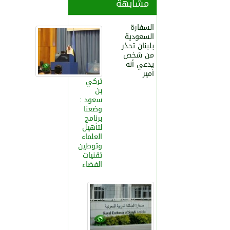
مشابهة
السفارة
السعودية
بلبنان تحذر
من شخص
يدعي أنه
أمير
تركي
بن
سعود :
وضعنا
برنامج
لتأهيل
العلماء
وتوطين
تقنيات
الفضاء