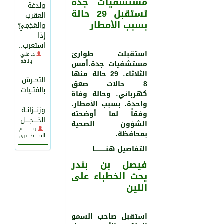
مستشفيات جدة
ولدغة
تستقبل 29 حالة
العقرب
بسبب الأمطار
والعَجَمِيِّ
2251
0
إذا
استعرب..
استقبلت طوارئ
د. علي
بانافع
مستشفيات جدة،أمس
الثلاثاء، 29 حالة منها
التحــرش
8 حالات صعق
بالفتــيات
كهربائي، وحالة وفاة
…
واحدة، بسبب الأمطار،
وزنـــزانــة
وفقاً لما أوضحته
الخــــجــــل
الشؤون الصحية
ريــــــــــم
بمحافظة.
المـــــطـــيري
التفاصيل هنـــــــــــا
فيصل بن بندر
يحث الخطباء على
اللين
استقبل صاحب السمو