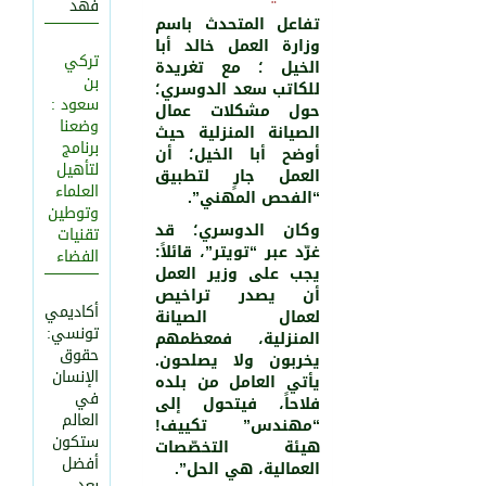
فهد
تفاعل المتحدث باسم
وزارة العمل خالد أبا
تركي
الخيل ؛ مع تغريدة
بن
للكاتب سعد الدوسري؛
سعود :
حول مشكلات عمال
وضعنا
الصيانة المنزلية حيث
برنامج
أوضح أبا الخيل؛ أن
لتأهيل
العمل جارٍ لتطبيق
العلماء
“الفحص المهني”.
وتوطين
وكان الدوسري؛ قد
تقنيات
غرّد عبر “تويتر”، قائلاً:
الفضاء
2101
0
يجب على وزير العمل
أن يصدر تراخيص
أكاديمي
لعمال الصيانة
تونسي:
المنزلية، فمعظمهم
حقوق
يخربون ولا يصلحون.
الإنسان
يأتي العامل من بلده
في
فلاحاً، فيتحول إلى
العالم
“مهندس” تكييف!
ستكون
هيئة التخصّصات
أفضل
العمالية، هي الحل”.
بعد