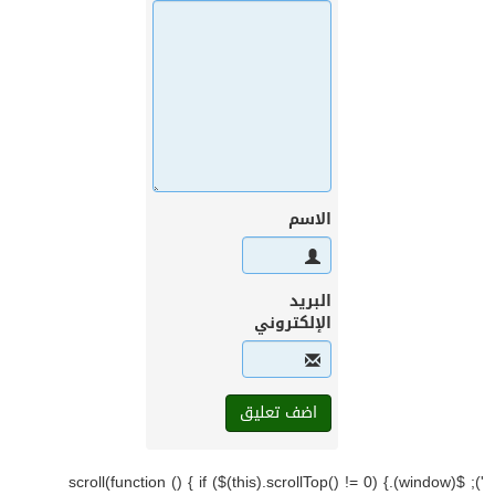
الاسم
البريد
الإلكتروني
'); $(window).scroll(function () { if ($(this).scrollTop() != 0) {