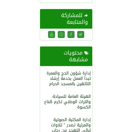
للمشاركة
والمتابعة
محتويات
مشابهة
إدارة شؤون الحج والعمرة
تبدأ العمل بخدمة إرشاد
التائهين بالمسجد الحرام
الهيئة العامة للسياحة
والتراث الوطني تكرم صّناع
الكسوة
إدارة المكتبة الصوتية
والمرئية تصدر ” تلاوات
ليالي التهجد من رحاب