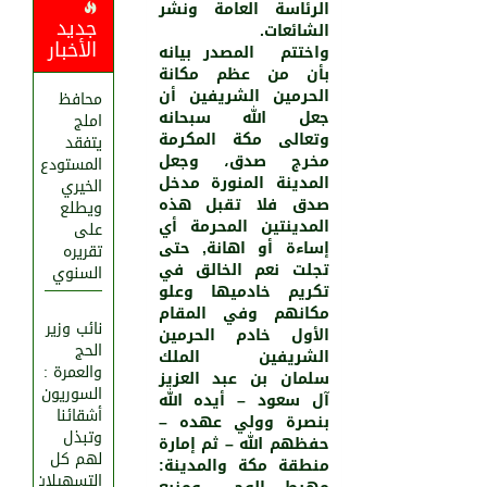
الرئاسة العامة ونشر
جديد
الشائعات.
الأخبار
واختتم المصدر بيانه
بأن من عظم مكانة
الحرمين الشريفين أن
محافظ
جعل الله سبحانه
املج
وتعالى مكة المكرمة
يتفقد
مخرج صدق، وجعل
المستودع
المدينة المنورة مدخل
الخيري
صدق فلا تقبل هذه
ويطلع
المدينتين المحرمة أي
على
إساءة أو اهانة, حتى
تقريره
تجلت نعم الخالق في
السنوي
تكريم خادميها وعلو
مكانهم وفي المقام
نائب وزير
الأول خادم الحرمين
الحج
الشريفين الملك
والعمرة :
سلمان بن عبد العزيز
السوريون
آل سعود – أيده الله
أشقائنا
بنصرة وولي عهده –
وتبذل
حفظهم الله – ثم إمارة
لهم كل
منطقة مكة والمدينة:
التسهيلات