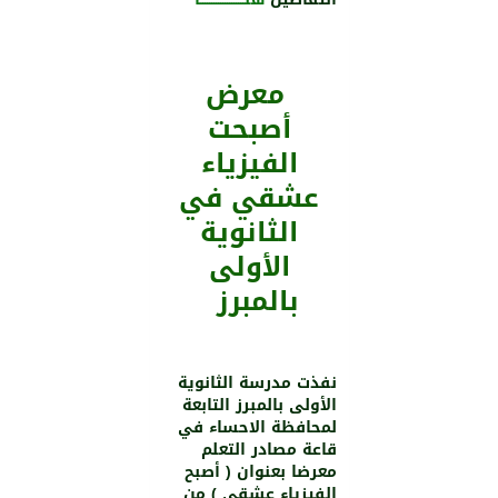
معرض
أصبحت
الفيزياء
عشقي في
الثانوية
اﻷولى
بالمبرز
نفذت مدرسة الثانوية
اﻷولى بالمبرز التابعة
لمحافظة الاحساء في
قاعة مصادر التعلم
معرضا بعنوان ( أصبح
الفيزياء عشقي ) من