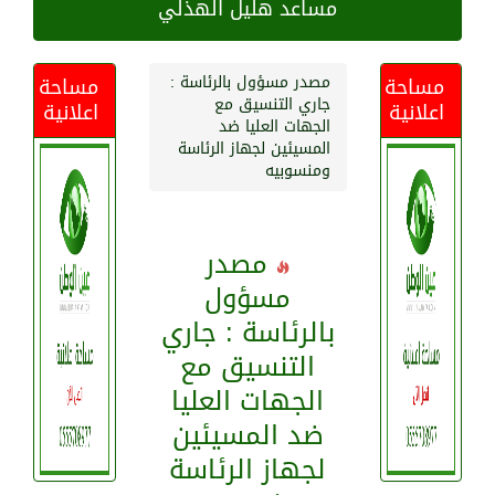
مساعد هليل الهذلي
مصدر مسؤول بالرئاسة :
مساحة
مساحة
جاري التنسيق مع
اعلانية
اعلانية
الجهات العليا ضد
المسيئين لجهاز الرئاسة
ومنسوبيه
مصدر
نائب
مسؤول
وزير
بالرئاسة : جاري
الحج
والعمرة
التنسيق مع
أعضاء
:
فريق
محافظ
الجهات العليا
السوريون
املج
مركز
جازان
“آل
رواد
أشقائنا
ضد المسيئين
رايدرز
يتفقد
المعلومات
وتبذل
ملتقى
الشيخ”:
”
يناشد
يجددون
المستودع
لجهاز الرئاسة
لهم
أعدكم
التحالف
المجاردة
نائب
البيعة
الخيري
ميليشيا
المجتمع
كل
على
بانتهاء
العربي:
للملك
ويطلع
الرئيس
الدولي
الحوثي