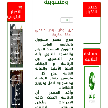
ومنسوبيه
وقت
موعد
حققنا
احتراق
التسهيلات
”
على
بحماية
سلمان
اليمني:
جديد
3
غداً
لأداء
نجاحات
الإدارات
بن
قرى
تقريره
عازمون
تتهاوى
الاخبار
الأخبار
التي
بفضل
مناسك
الخميس
مستودعات
عبد
على
الحيمة
السنوي
وتتفكك
الرئيسية
مع
الحج
تعبث
تعاون
بمنطقة
في
إنهاء
العزيز
وقائمة
+
=
-
عددا
جازان
قيادات
بمصلحة
تعز
الـ 40
الانقلاب
من
صالح
أنديتها
ترعبهم
ومحاربة
عين الوطن - بندر المنعمي
الفنون
العسكرية
الإرهاب
جمعية
- مكة المكرمة
الشعبية
ثقافة
صرح مصدر مسؤول
وفنون
بالرئاسه العامة
جدة
لشؤون المسجد الحرام
مساحة
تشارك
والمسجد النبوي بأنه
بمهرجان
اعلانية
تم التنسيق بين
بأرامكو
الرئاسة و الجهات
المشهور
العليا الأمنية والنيابة
يحصل
العامة لردع كل
على
مايمس جهاز الرئاسة
شهادة
ومنسوبيه لنقل وترويج
تكريم
الشائعات.
من
وأكد المصدر أن
قبل
الرئاسة اتخذت كافة
عميد
انطلاق
الإجراءات وبأعلى
جامعة
بطولة
مستوى لتطبيق