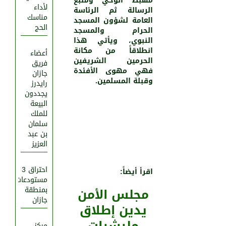
مهبط الوحي ومنبع
لأداء
الرسالة ثم الرئاسة
مناسك
العامة لشؤون المسجد
الحج
الحرام والمسجد
النبوي، ويأتي هذا
انطلاقاً من مكانة
أعضاء
الحرمين الشريفين
فريق
فهي مهوى الأفئدة
جازان
وقبلة المسلمين.
رايدرز
يجددون
البيعة
للملك
سلمان
بن عبد
العزيز
احتراق 3
اقرأ أيضاً:
مستودعات
مجلس الأمن
بمنطقة
جازان
يدين إطلاق
مركز