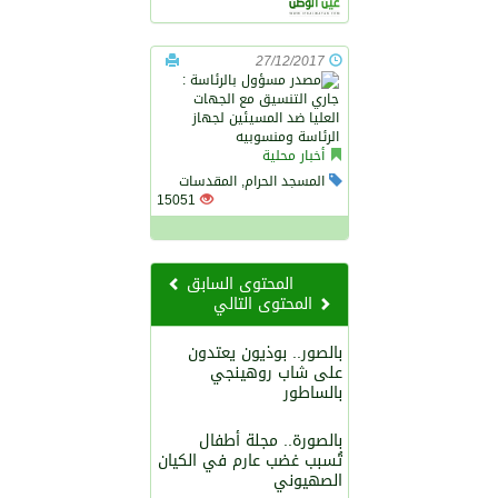
27/12/2017
أخبار محلية
المسجد الحرام, المقدسات
15051
المحتوى السابق
المحتوى التالي
بالصور.. بوذيون يعتدون
على شاب روهينجي
بالساطور
بالصورة.. مجلة أطفال
تُسبب غضب عارم في الكيان
الصهيوني